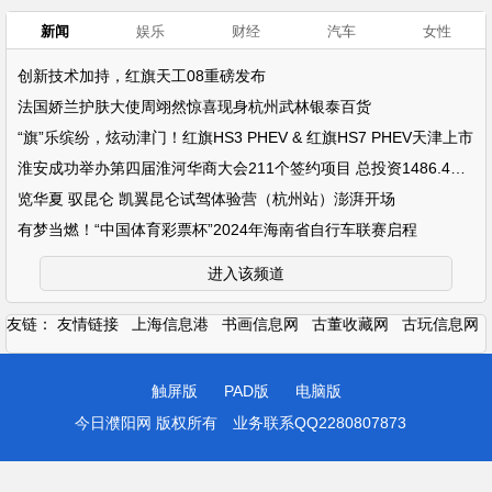
新闻
娱乐
财经
汽车
女性
创新技术加持，红旗天工08重磅发布
法国娇兰护肤大使周翊然惊喜现身杭州武林银泰百货
“旗”乐缤纷，炫动津门！红旗HS3 PHEV & 红旗HS7 PHEV天津上市
淮安成功举办第四届淮河华商大会211个签约项目 总投资1486.4亿元
览华夏 驭昆仑 凯翼昆仑试驾体验营（杭州站）澎湃开场
有梦当燃！“中国体育彩票杯”2024年海南省自行车联赛启程
进入该频道
友链：
友情链接
上海信息港
书画信息网
古董收藏网
古玩信息网
触屏版
PAD版
电脑版
今日濮阳网 版权所有
业务联系QQ2280807873