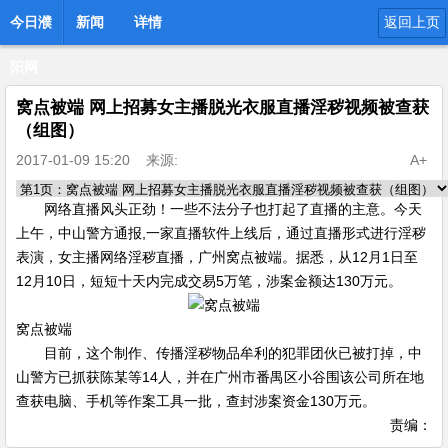
今日濮
新闻
详情
返回上页
阳网
窝点被端 网上招募女主播脱光衣服直播淫秽视频被查获
（组图）
2017-01-09 15:20
来源:
A+
网络直播风头正劲！一些不法分子也打起了直播的主意。今天
上午，中山警方通报,一家直播软件上线后，通过直播形式进行淫秽
表演，女主播网络淫秽直播，广州窝点被端。据悉，从12月1日至
12月10日，短短十天内完成交易5万笔，涉案金额达130万元。
窝点被端
目前，这个制作、传播淫秽物品牟利的犯罪团伙已被打掉，中
山警方已抓获陈某等14人，并在广州市番禺区小谷围该公司所在地
查获电脑、手机等作案工具一批，查封涉案资金130万元。
责编：