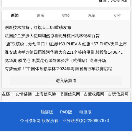
责编：乐乐小编
新闻
娱乐
财经
汽车
女性
创新技术加持，红旗天工08重磅发布
法国娇兰护肤大使周翊然惊喜现身杭州武林银泰百货
“旗”乐缤纷，炫动津门！红旗HS3 PHEV & 红旗HS7 PHEV天津上市
淮安成功举办第四届淮河华商大会211个签约项目 总投资1486.4亿元
览华夏 驭昆仑 凯翼昆仑试驾体验营（杭州站）澎湃开场
有梦当燃！“中国体育彩票杯”2024年海南省自行车联赛启程
进入该频道
友链：
友情链接
上海信息港
书画信息网
古董收藏网
古玩信息网
触屏版
PAD版
电脑版
今日濮阳网 版权所有
业务联系QQ2280807873